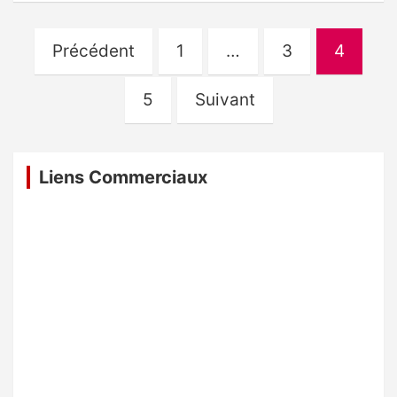
Pagination
Précédent
1
…
3
4
des
publications
5
Suivant
Liens Commerciaux