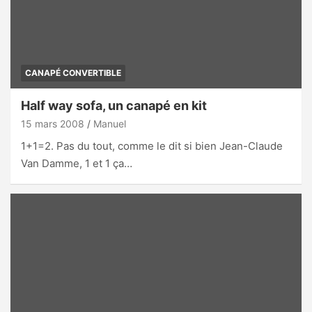
CANAPÉ CONVERTIBLE
Half way sofa, un canapé en kit
15 mars 2008
Manuel
1+1=2. Pas du tout, comme le dit si bien Jean-Claude
Van Damme, 1 et 1 ça…