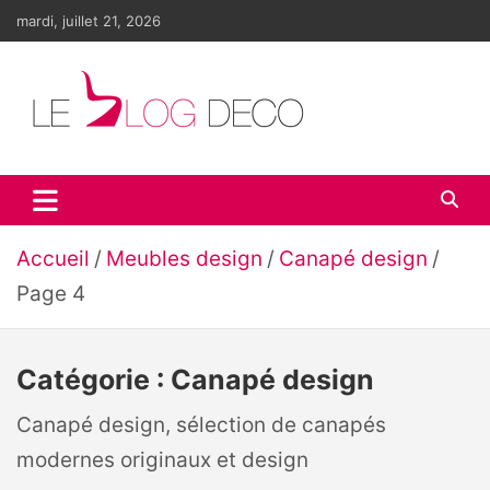
Aller
mardi, juillet 21, 2026
au
contenu
Le blog déco
LE blog de la décoration d'intérieur et du design
Accueil
Meubles design
Canapé design
Page 4
Catégorie :
Canapé design
Canapé design, sélection de canapés
modernes originaux et design