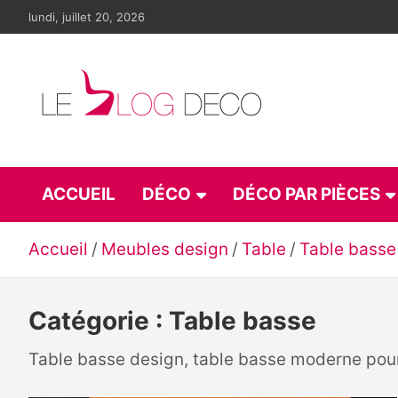
Aller
lundi, juillet 20, 2026
au
contenu
Le blog déco
LE blog de la décoration d'intérieur et du design
ACCUEIL
DÉCO
DÉCO PAR PIÈCES
Accueil
Meubles design
Table
Table basse
Catégorie :
Table basse
Table basse design, table basse moderne pour