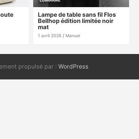
LUMINAIRE
doute
Lampe de table sans fil Flos
Bellhop édition limitée noir
mat
1 avril 2026
Manuel
rement propulsé par :
WordPress