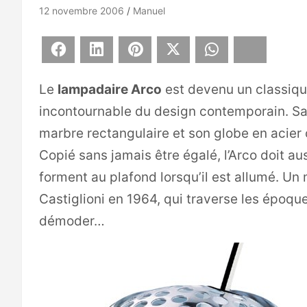
12 novembre 2006
Manuel
Facebook
LinkedIn
Pinterest
X
WhatsApp
Bluesky
Le
lampadaire Arco
est devenu un classique
incontournable du design contemporain. Sa 
marbre rectangulaire et son globe en acier
Copié sans jamais être égalé, l’Arco doit au
forment au plafond lorsqu’il est allumé. Un
Castiglioni en 1964, qui traverse les époqu
démoder…