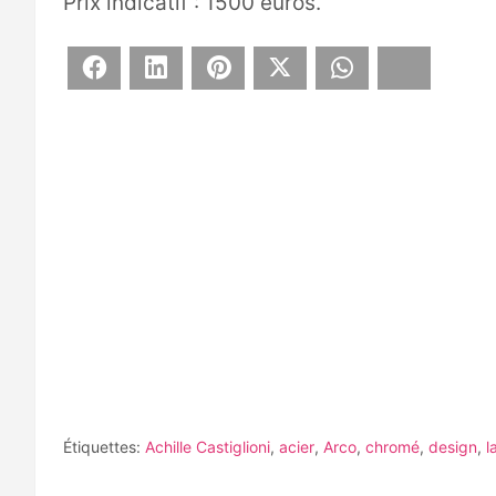
Prix indicatif : 1500 euros.
Facebook
LinkedIn
Pinterest
X
WhatsApp
Bluesky
Étiquettes:
Achille Castiglioni
,
acier
,
Arco
,
chromé
,
design
,
l