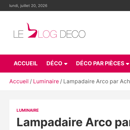
Aller
lundi, juillet 20, 2026
au
contenu
Le blog déco
LE blog de la décoration d'intérieur et du design
ACCUEIL
DÉCO
DÉCO PAR PIÈCES
Accueil
Luminaire
Lampadaire Arco par Achil
LUMINAIRE
Lampadaire Arco par