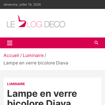
Aller
dimanche, juillet 19, 2026
au
contenu
Le blog déco
LE blog de la décoration d'intérieur et du design
Accueil
Luminaire
Lampe en verre bicolore Diava
LUMINAIRE
Lampe en verre
bicolore Diava