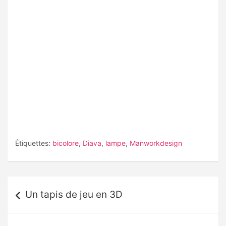
Étiquettes:
bicolore
,
Diava
,
lampe
,
Manworkdesign
Navigation
Un tapis de jeu en 3D
de
l’article