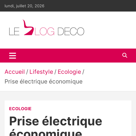
Aller
lundi, juillet 20, 2026
au
contenu
Le blog déco
LE blog de la décoration d'intérieur et du design
Accueil
Lifestyle
Ecologie
Prise électrique économique
ECOLOGIE
Prise électrique
économique