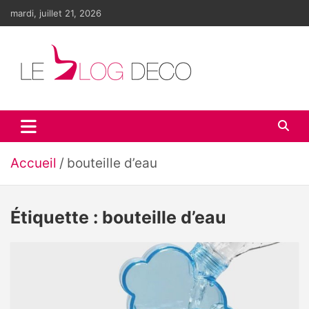
Aller
mardi, juillet 21, 2026
au
contenu
Le blog déco
LE blog de la décoration d'intérieur et du design
Accueil
bouteille d’eau
Étiquette :
bouteille d’eau