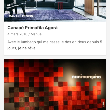
CANAPÉ DESIGN
Canapé Primafila Agorà
4 mars 2010
Manuel
Avec le lumbago qui me casse le dos en deux depuis 5
jours, je ne rêve…