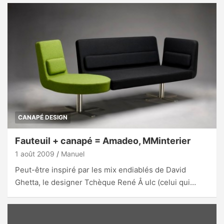
CANAPÉ DESIGN
Fauteuil + canapé = Amadeo, MMinterier
1 août 2009
Manuel
Peut-être inspiré par les mix endiablés de David
Ghetta, le designer Tchèque René Å ulc (celui qui…