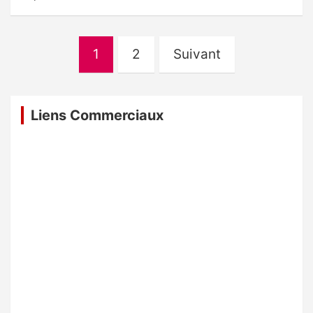
Pagination
1
2
Suivant
des
publications
Liens Commerciaux