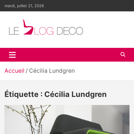
Aller
mardi, juillet 21, 2026
au
contenu
Le blog déco
LE blog de la décoration d'intérieur et du design
Accueil
Cécilia Lundgren
Étiquette :
Cécilia Lundgren