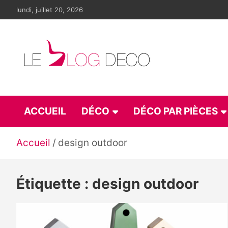
Aller
lundi, juillet 20, 2026
au
contenu
Le blog déco
LE blog de la décoration d'intérieur et du design
ACCUEIL
DÉCO
DÉCO PAR PIÈCES
Accueil
design outdoor
Étiquette :
design outdoor