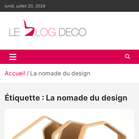
Aller
lundi, juillet 20, 2026
au
contenu
Le blog déco
LE blog de la décoration d'intérieur et du design
Accueil
La nomade du design
Étiquette :
La nomade du design