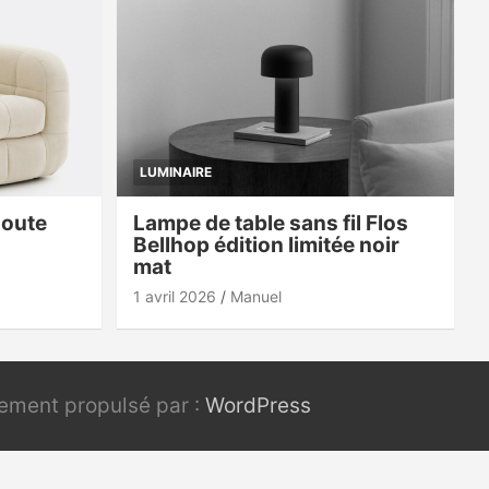
LUMINAIRE
doute
Lampe de table sans fil Flos
Bellhop édition limitée noir
mat
1 avril 2026
Manuel
rement propulsé par :
WordPress