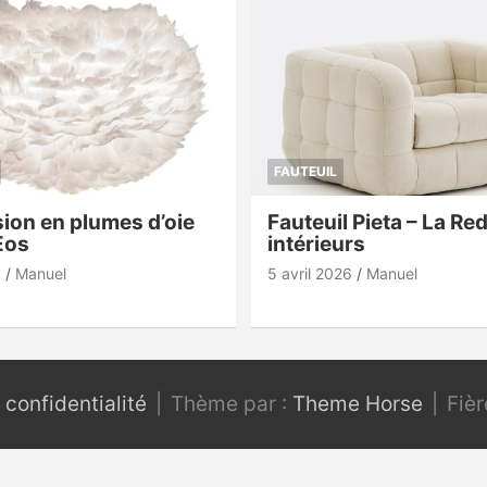
FAUTEUIL
ion en plumes d’oie
Fauteuil Pieta – La Re
Eos
intérieurs
6
Manuel
5 avril 2026
Manuel
 confidentialité
Thème par :
Theme Horse
Fiè