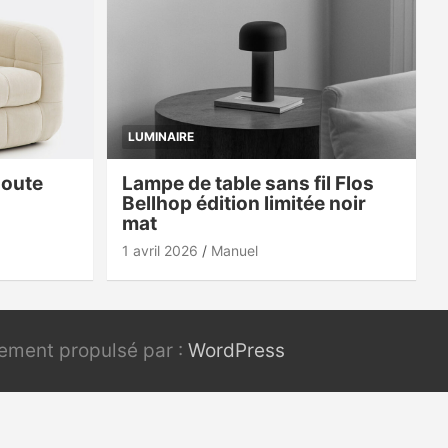
LUMINAIRE
doute
Lampe de table sans fil Flos
Bellhop édition limitée noir
mat
1 avril 2026
Manuel
rement propulsé par :
WordPress