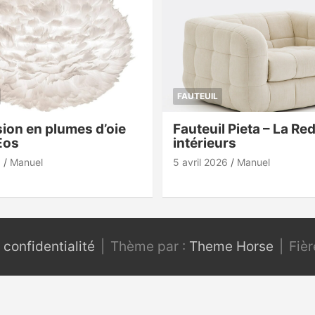
FAUTEUIL
ion en plumes d’oie
Fauteuil Pieta – La Re
Eos
intérieurs
6
Manuel
5 avril 2026
Manuel
 confidentialité
Thème par :
Theme Horse
Fiè