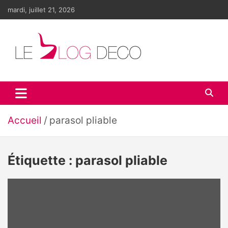
Aller
mardi, juillet 21, 2026
au
contenu
Le blog déco
LE blog de la décoration d'intérieur et du design
Accueil
parasol pliable
Étiquette :
parasol pliable