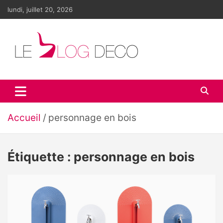
Aller
lundi, juillet 20, 2026
au
contenu
Le blog déco
LE blog de la décoration d'intérieur et du design
Accueil
personnage en bois
Étiquette :
personnage en bois