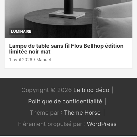
LUMINAIRE
Lampe de table sans fil Flos Bellhop édition
limitée noir mat
1 avril 2026
Manuel
Copyright © 2026
Le blog déco
Politique de confidentialité
Thème par :
Theme Horse
Fièrement propulsé par :
WordPress