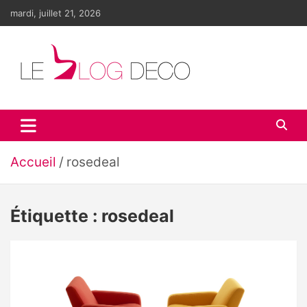
Aller
mardi, juillet 21, 2026
au
contenu
Le blog déco
LE blog de la décoration d'intérieur et du design
Accueil
rosedeal
Étiquette :
rosedeal