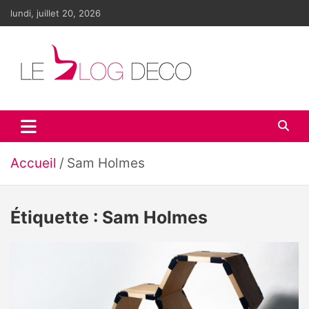
Aller
lundi, juillet 20, 2026
au
contenu
Le blog déco
LE blog de la décoration d'intérieur et du design
Accueil
Sam Holmes
Étiquette :
Sam Holmes