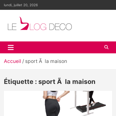
Aller
lundi, juillet 20, 2026
au
contenu
Le blog déco
LE blog de la décoration d'intérieur et du design
Accueil
sport Ã la maison
Étiquette :
sport Ã la maison