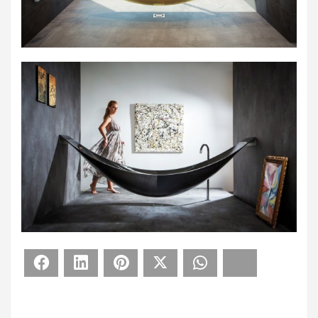
Facebook
LinkedIn
Pinterest
X
WhatsApp
Bluesky