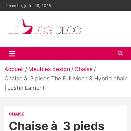
Aller
dimanche, juillet 19, 2026
au
contenu
Le blog déco
LE blog de la décoration d'intérieur et du design
Accueil
Meubles design
Chaise
Chaise à 3 pieds The Full Moon & Hybrid chair
| Justin Lamont
CHAISE
Chaise à 3 pieds