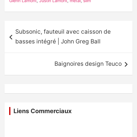
Glenn Lamont
,
Justin Lamont
,
métal
,
slim
Navigation
Subsonic, fauteuil avec caisson de
de
basses intégré | John Greg Ball
l’article
Baignoires design Teuco
Liens Commerciaux