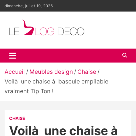
Aller
dimanche, juillet 19, 2026
au
contenu
Le blog déco
LE blog de la décoration d'intérieur et du design
Accueil
Meubles design
Chaise
Voilà une chaise à bascule empilable
vraiment Tip Ton !
CHAISE
Voilà une chaise à