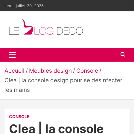
Aller
lundi, juillet 20, 2026
au
contenu
Le blog déco
LE blog de la décoration d'intérieur et du design
Accueil
Meubles design
Console
Clea | la console design pour se désinfecter
les mains
CONSOLE
Clea | la console