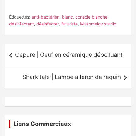
Étiquettes:
anti-bactérien
,
blanc
,
console blanche
,
désinfectant
,
désinfecter
,
futuriste
,
Mukomelov studio
Navigation
Oepure | Oeuf en céramique dépolluant
de
l’article
Shark tale | Lampe aileron de requin
Liens Commerciaux