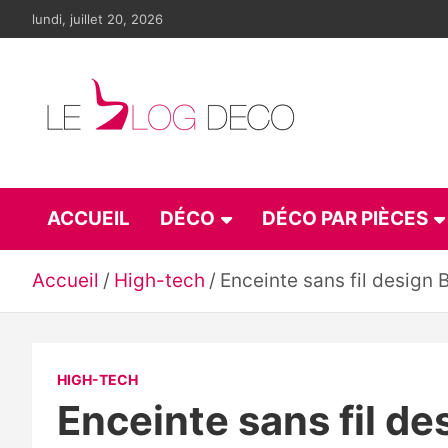
Aller
lundi, juillet 20, 2026
au
contenu
Le blog déco
LE blog de la décoration d'intérieur et du design
ACCUEIL
DÉCO
DÉCO PAR PIÈCES
Accueil
High-tech
Enceinte sans fil design 
HIGH-TECH
Enceinte sans fil de