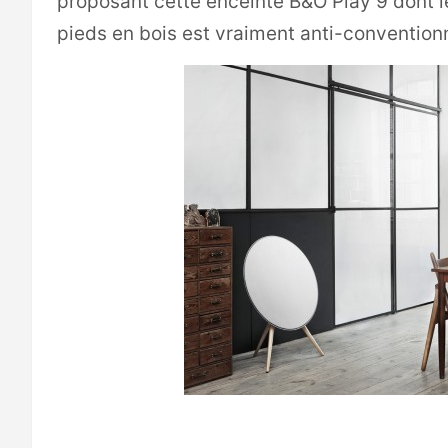
proposant cette enceinte B&O Play 9 dont l
pieds en bois est vraiment anti-conventionn