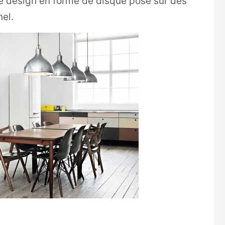
e design en forme de disque posé sur des
el.