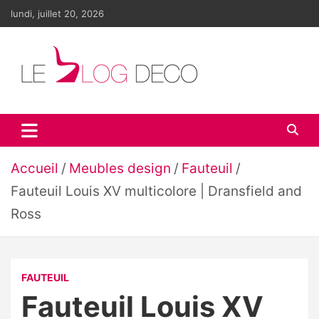
Aller
lundi, juillet 20, 2026
au
contenu
Le blog déco
LE blog de la décoration d'intérieur et du design
Accueil
Meubles design
Fauteuil
Fauteuil Louis XV multicolore | Dransfield and
Ross
FAUTEUIL
Fauteuil Louis XV