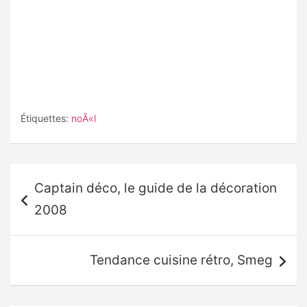
Étiquettes:
noÃ«l
Navigation
Captain déco, le guide de la décoration
de
2008
l’article
Tendance cuisine rétro, Smeg