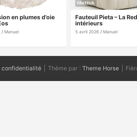
FAUTEUIL
ion en plumes d’oie
Fauteuil Pieta – La Re
Eos
intérieurs
6
Manuel
5 avril 2026
Manuel
 confidentialité
Thème par :
Theme Horse
Fiè