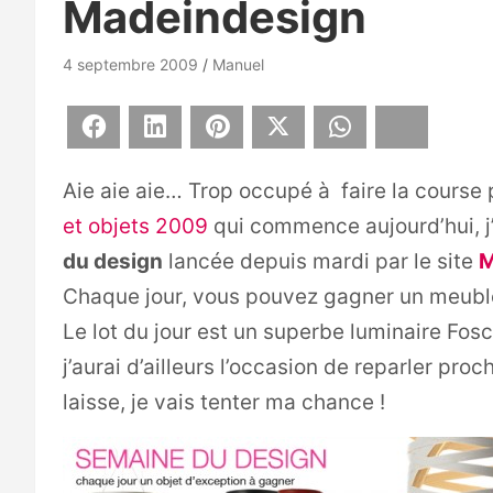
Madeindesign
4 septembre 2009
Manuel
Facebook
LinkedIn
Pinterest
X
WhatsApp
Bluesky
Aie aie aie… Trop occupé à faire la course
et objets 2009
qui commence aujourd’hui, j’a
du design
lancée depuis mardi par le site
M
Chaque jour, vous pouvez gagner un meuble 
Le lot du jour est un superbe luminaire Fosc
j’aurai d’ailleurs l’occasion de reparler pr
laisse, je vais tenter ma chance !