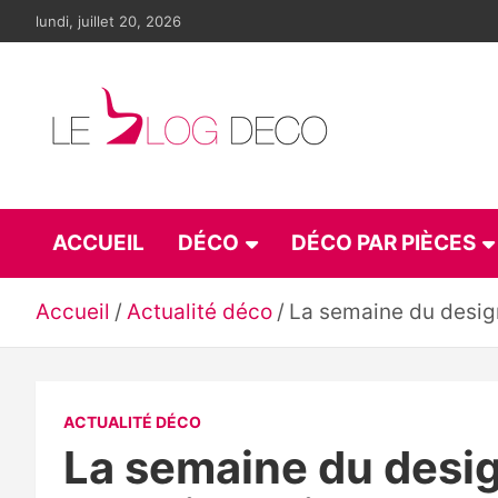
Aller
lundi, juillet 20, 2026
au
contenu
Le blog déco
LE blog de la décoration d'intérieur et du design
ACCUEIL
DÉCO
DÉCO PAR PIÈCES
Accueil
Actualité déco
La semaine du desi
ACTUALITÉ DÉCO
La semaine du desi