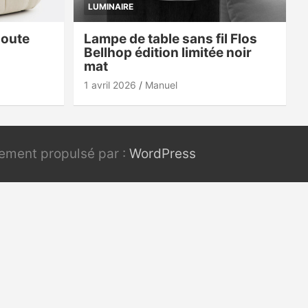
LUMINAIRE
doute
Lampe de table sans fil Flos
Bellhop édition limitée noir
mat
1 avril 2026
Manuel
rement propulsé par :
WordPress