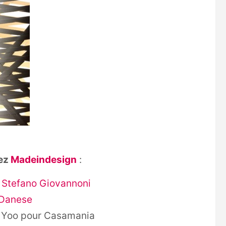
hez
Madeindesign
:
r
Stefano Giovannoni
Danese
n Yoo pour Casamania