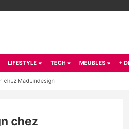
LIFESTYLE
TECH
MEUBLES
+ D
gn chez Madeindesign
gn chez