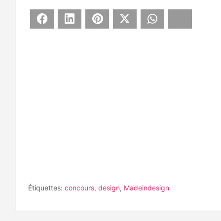
Facebook
LinkedIn
Pinterest
X
WhatsApp
Bluesky
Étiquettes:
concours
,
design
,
Madeindesign