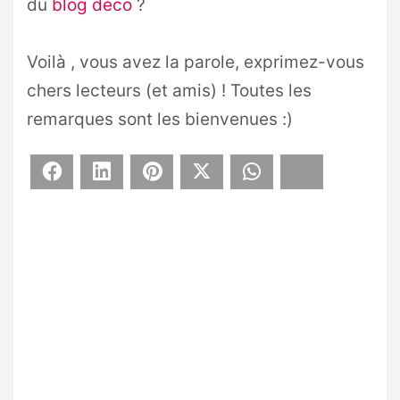
du
blog déco
?
Voilà , vous avez la parole, exprimez-vous
chers lecteurs (et amis) ! Toutes les
remarques sont les bienvenues :)
Facebook
LinkedIn
Pinterest
X
WhatsApp
Bluesky