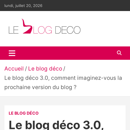
Aller
lundi, juillet 20, 2026
au
contenu
Le blog déco
LE blog de la décoration d'intérieur et du design
Accueil
Le blog déco
Le blog déco 3.0, comment imaginez-vous la
prochaine version du blog ?
LE BLOG DÉCO
Le blog déco 3.0,