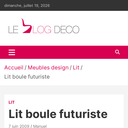
Aller
dimanche, juillet 19, 2026
au
contenu
Le blog déco
LE blog de la décoration d'intérieur et du design
Accueil
Meubles design
Lit
Lit boule futuriste
LIT
Lit boule futuriste
7 juin 2009
Manuel