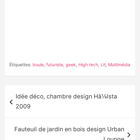
Étiquettes:
boule
,
futuriste
,
geek
,
High tech
,
Lit
,
Multimédia
Navigation
Idée déco, chambre design Hà¼lsta
de
2009
l’article
Fauteuil de jardin en bois design Urban
Lounge