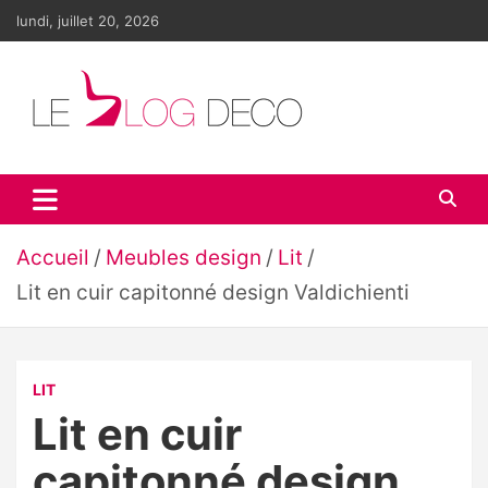
Aller
lundi, juillet 20, 2026
au
contenu
Le blog déco
LE blog de la décoration d'intérieur et du design
Accueil
Meubles design
Lit
Lit en cuir capitonné design Valdichienti
LIT
Lit en cuir
capitonné design