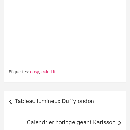
Étiquettes:
cosy
,
cuir
,
Lit
Navigation
Tableau lumineux Duffylondon
de
l’article
Calendrier horloge géant Karlsson