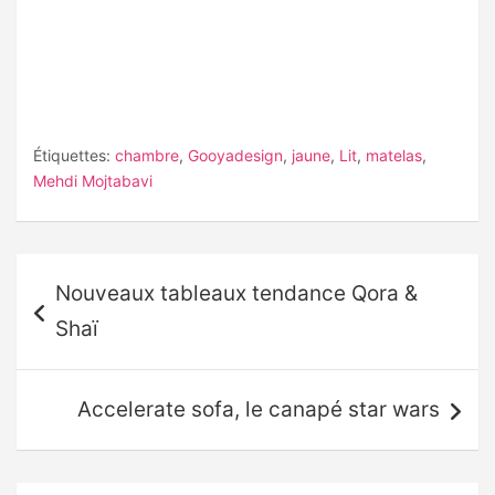
Étiquettes:
chambre
,
Gooyadesign
,
jaune
,
Lit
,
matelas
,
Mehdi Mojtabavi
Navigation
Nouveaux tableaux tendance Qora &
de
Shaï
l’article
Accelerate sofa, le canapé star wars