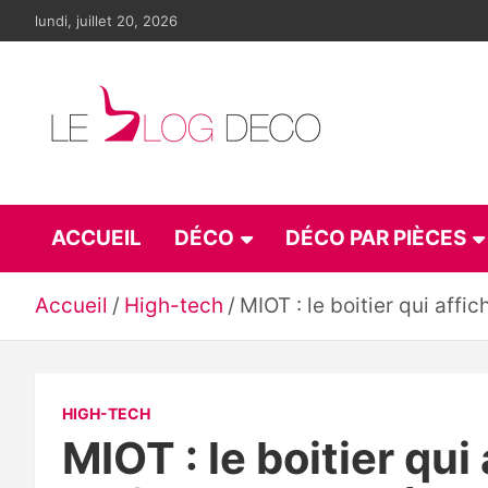
Aller
lundi, juillet 20, 2026
au
contenu
Le blog déco
LE blog de la décoration d'intérieur et du design
ACCUEIL
DÉCO
DÉCO PAR PIÈCES
Accueil
High-tech
MIOT : le boitier qui aff
HIGH-TECH
MIOT : le boitier qu