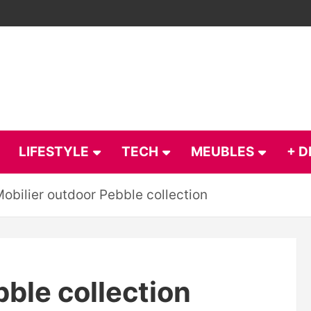
LIFESTYLE
TECH
MEUBLES
+ D
obilier outdoor Pebble collection
bble collection