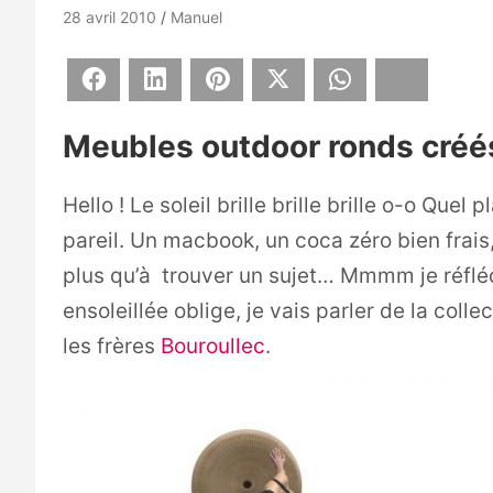
28 avril 2010
Manuel
Facebook
LinkedIn
Pinterest
X
WhatsApp
Bluesky
Meubles outdoor ronds créés
Hello ! Le soleil brille brille brille o-o Que
pareil. Un macbook, un coca zéro bien frais, 
plus qu’à trouver un sujet… Mmmm je réflé
ensoleillée oblige, je vais parler de la colle
les frères
Bouroullec
.