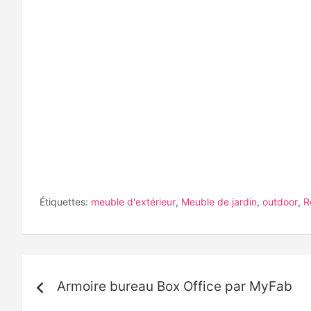
Étiquettes:
meuble d'extérieur
,
Meuble de jardin
,
outdoor
,
R
Navigation
Armoire bureau Box Office par MyFab
de