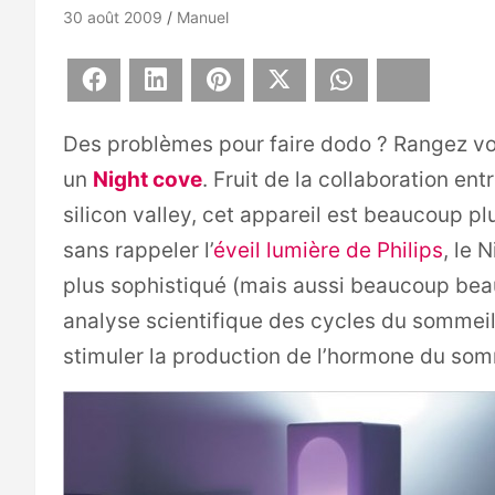
30 août 2009
Manuel
Facebook
LinkedIn
Pinterest
X
WhatsApp
Bluesky
Des problèmes pour faire dodo ? Rangez vot
un
Night cove
. Fruit de la collaboration ent
silicon valley, cet appareil est beaucoup plu
sans rappeler l’
éveil lumière de Philips
, le
plus sophistiqué (mais aussi beaucoup bea
analyse scientifique des cycles du sommeil
stimuler la production de l’hormone du som