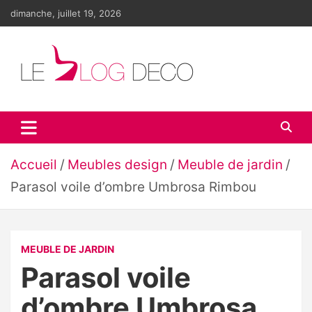
Aller
dimanche, juillet 19, 2026
au
contenu
Le blog déco
LE blog de la décoration d'intérieur et du design
Accueil
Meubles design
Meuble de jardin
Parasol voile d’ombre Umbrosa Rimbou
MEUBLE DE JARDIN
Parasol voile
d’ombre Umbrosa