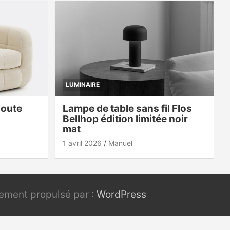
LUMINAIRE
doute
Lampe de table sans fil Flos
Bellhop édition limitée noir
mat
1 avril 2026
Manuel
rement propulsé par :
WordPress