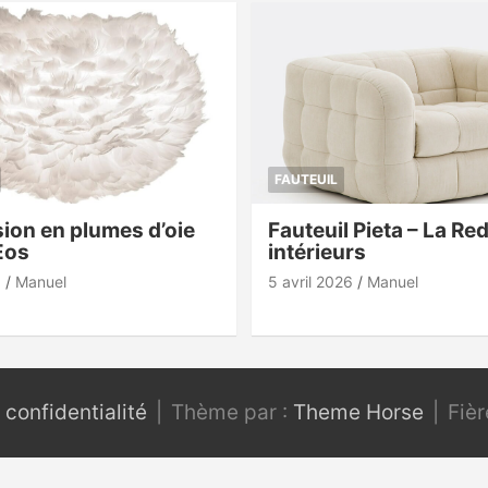
FAUTEUIL
ion en plumes d’oie
Fauteuil Pieta – La Re
Eos
intérieurs
6
Manuel
5 avril 2026
Manuel
 confidentialité
Thème par :
Theme Horse
Fiè