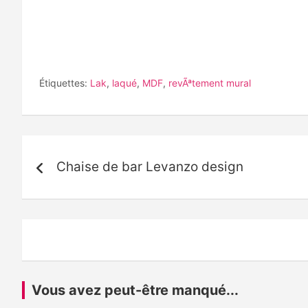
Étiquettes:
Lak
,
laqué
,
MDF
,
revÃªtement mural
Navigation
Chaise de bar Levanzo design
de
l’article
Vous avez peut-être manqué...