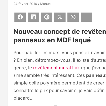
24 février 2010
Manuel
Facebook
LinkedIn
Pinterest
X
WhatsApp
Bluesky
Nouveau concept de revête
panneaux en MDF laqué
Pour habiller les murs, vous pensiez n’avoir
? Eh bien, détrompez-vous, il existe d’autre
genre, le
revêtement mural Lak
(que j’avoue
) me semble très intéressant. Ces
panneaux
simple colle polymère permettent de créer 
connaître le prix pour savoir si je vais déf
placard…