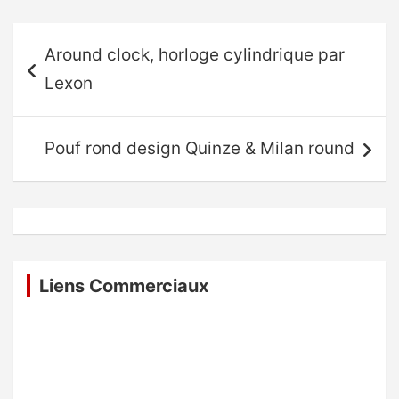
Navigation
Around clock, horloge cylindrique par
de
Lexon
l’article
Pouf rond design Quinze & Milan round
Liens Commerciaux