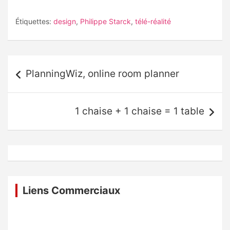
Étiquettes:
design
,
Philippe Starck
,
télé-réalité
Navigation
PlanningWiz, online room planner
de
l’article
1 chaise + 1 chaise = 1 table
Liens Commerciaux