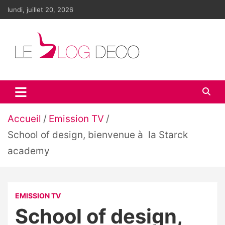
Aller
lundi, juillet 20, 2026
au
contenu
Le blog déco
LE blog de la décoration d'intérieur et du design
Accueil
Emission TV
School of design, bienvenue à la Starck
academy
EMISSION TV
School of design,