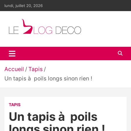
Aller
lundi, juillet 20, 2026
au
contenu
Le blog déco
LE blog de la décoration d'intérieur et du design
Accueil
Tapis
Un tapis à poils longs sinon rien !
TAPIS
Un tapis à poils
longs sinon rien !