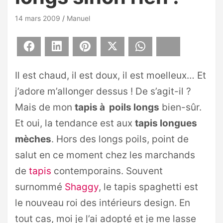
14 mars 2009
Manuel
Facebook
LinkedIn
Pinterest
X
WhatsApp
Bluesky
Il est chaud, il est doux, il est moelleux… Et
j’adore m’allonger dessus ! De s’agit-il ?
Mais de mon
tapis à poils longs
bien-sûr.
Et oui, la tendance est aux
tapis longues
mèches
. Hors des longs poils, point de
salut en ce moment chez les marchands
de
tapis
contemporains. Souvent
surnommé
Shaggy
, le tapis spaghetti est
le nouveau roi des intérieurs design. En
tout cas, moi je l’ai adopté et je me lasse