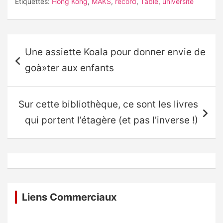
Étiquettes:
Hong Kong
,
MAKS
,
record
,
Table
,
université
Navigation
Une assiette Koala pour donner envie de
de
goà»ter aux enfants
l’article
Sur cette bibliothèque, ce sont les livres
qui portent l’étagère (et pas l’inverse !)
Liens Commerciaux