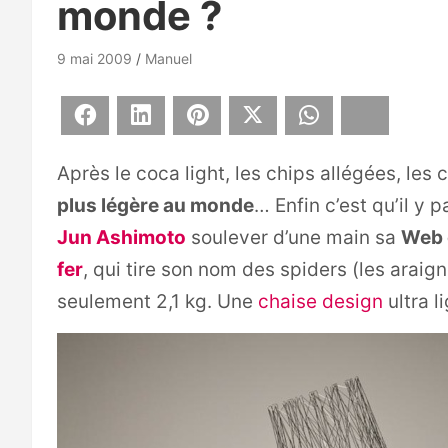
monde ?
9 mai 2009
Manuel
Facebook
LinkedIn
Pinterest
X
WhatsApp
Bluesky
Après le coca light, les chips allégées, les
plus légère au monde
… Enfin c’est qu’il y p
Jun Ashimoto
soulever d’une main sa
Web 
fer
, qui tire son nom des spiders (les araign
seulement 2,1 kg. Une
chaise design
ultra l