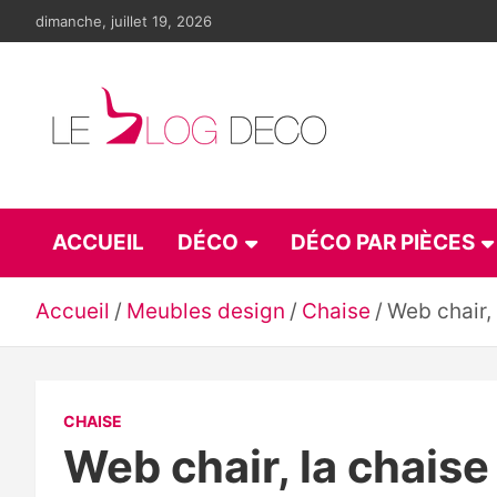
Aller
dimanche, juillet 19, 2026
au
contenu
Le blog déco
LE blog de la décoration d'intérieur et du design
ACCUEIL
DÉCO
DÉCO PAR PIÈCES
Accueil
Meubles design
Chaise
Web chair, 
CHAISE
Web chair, la chaise