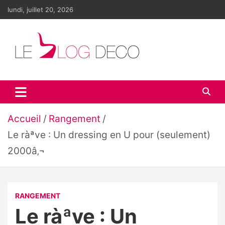
Aller
lundi, juillet 20, 2026
au
contenu
Le blog déco
LE blog de la décoration d'intérieur et du design
Accueil
Rangement
Le ràªve : Un dressing en U pour (seulement)
2000â‚¬
RANGEMENT
Le ràªve : Un