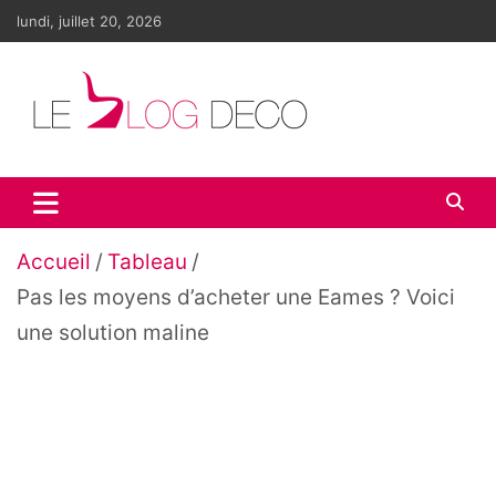
Aller
lundi, juillet 20, 2026
au
contenu
Le blog déco
LE blog de la décoration d'intérieur et du design
Accueil
Tableau
Pas les moyens d’acheter une Eames ? Voici
une solution maline