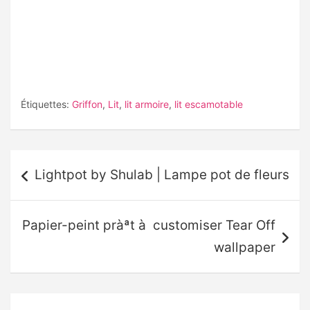
Étiquettes:
Griffon
,
Lit
,
lit armoire
,
lit escamotable
Navigation
Lightpot by Shulab | Lampe pot de fleurs
de
l’article
Papier-peint pràªt à customiser Tear Off
wallpaper