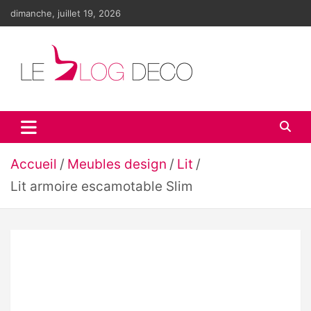
Aller
dimanche, juillet 19, 2026
au
contenu
Le blog déco
LE blog de la décoration d'intérieur et du design
Accueil
Meubles design
Lit
Lit armoire escamotable Slim