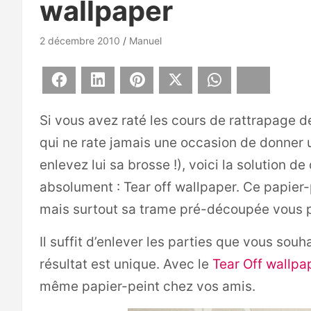
wallpaper
2 décembre 2010
Manuel
Facebook
LinkedIn
Pinterest
X
WhatsApp
Bluesky
Si vous avez raté les cours de rattrapage 
qui ne rate jamais une occasion de donner 
enlevez lui sa brosse !), voici la solution d
absolument : Tear off wallpaper. Ce papier-p
mais surtout sa trame pré-découpée vous p
Il suffit d’enlever les parties que vous sou
résultat est unique. Avec le
Tear Off wallpa
même papier-peint chez vos amis.