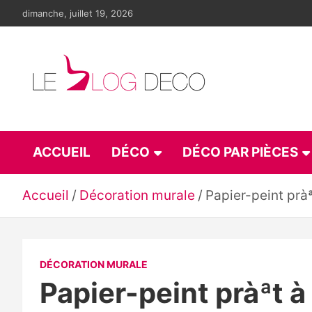
Aller
dimanche, juillet 19, 2026
au
contenu
Le blog déco
LE blog de la décoration d'intérieur et du design
ACCUEIL
DÉCO
DÉCO PAR PIÈCES
Accueil
Décoration murale
Papier-peint prà
DÉCORATION MURALE
Papier-peint pràªt 