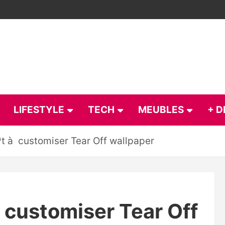
LIFESTYLE
TECH
MEUBLES
+ D
ªt à customiser Tear Off wallpaper
à customiser Tear Off