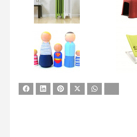
Facebook
LinkedIn
Pinterest
X
WhatsApp
Bluesky